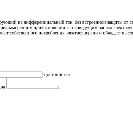
ющий на дифференциальный ток, без встроенной защиты от све
преднамеренном прикосновении к токоведущим частям электроу
имеет собственного потребления электроэнергии и обладает выс
Достоинства
ара