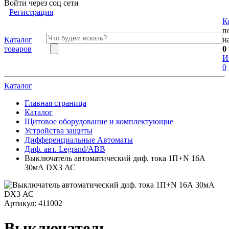
Войти через соц сети
Регистрация
К
п
Каталог
н
товаров
0
И
0
Каталог
Главная страница
Каталог
Щитовое оборудование и комплектующие
Устройства защиты
Дифференциальные Автоматы
Диф. авт. Legrand/АВВ
Выключатель автоматический диф. тока 1П+N 16А
30мА DX3 АС
Артикул:
411002
Выключатель