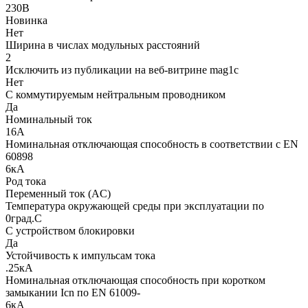
230В
Новинка
Нет
Ширина в числах модульных расстояний
2
Исключить из публикации на веб-витрине mag1c
Нет
С коммутируемым нейтральным проводником
Да
Номинальный ток
16А
Номинальная отключающая способность в соответствии с EN
60898
6кА
Род тока
Переменный ток (AC)
Температура окружающей cреды при эксплуатации по
0град.C
С устройством блокировки
Да
Устойчивость к импульсам тока
.25кА
Номинальная отключающая способность при коротком
замыкании Icn по EN 61009-
6кА