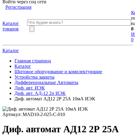
Войти через соц сети
Регистрация
К
п
Каталог
н
товаров
0
И
0
Каталог
Главная страница
Каталог
Щитовое оборудование и комплектующие
Устройства защиты
Дифференциальные Автоматы
Диф. авт. ИЭК
Диф. авт. АД-12 2п ИЭК
Диф. автомат АД12 2Р 25А 10мА ИЭК
Артикул:
MAD10-2-025-C-010
Диф. автомат АД12 2Р 25А