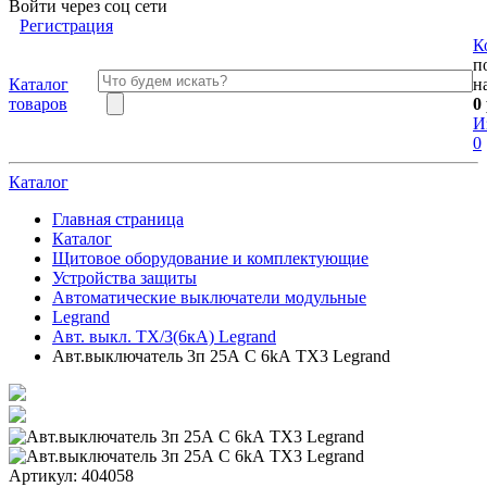
Войти через соц сети
Регистрация
К
п
Каталог
н
товаров
0
И
0
Каталог
Главная страница
Каталог
Щитовое оборудование и комплектующие
Устройства защиты
Автоматические выключатели модульные
Legrand
Авт. выкл. TX/3(6кА) Legrand
Авт.выключатель 3п 25А С 6kА TX3 Legrand
Артикул:
404058