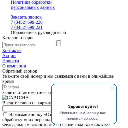
Политика обработки
персональных данных
Заказать звонок
7 (3452) 699-220
7 (3452) 699-221
Обращение к руководителю
Каталог товаров
Контакты
Акции
Новости
О компании
Обратный звонок
Укажите свой номер и мы свяжемся с вами в ближайшее
время
Защита от автоматических сообщений
Введите слово на картинке
*
Здравствуйте!
Напишите нам, если у вас
Нажимая кнопку «Отправить», я даю свое согласие на
появятся вопросы.
обработку моих персональных данных, в соответствии с
Федеральным законом от 27.07.2006 года №152-ФЗ «О