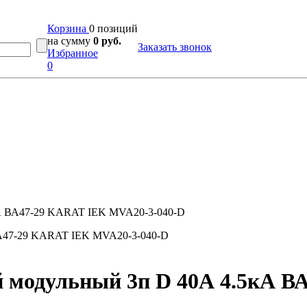
Корзина
0 позиций
на сумму
0 руб.
Заказать звонок
Избранное
0
кА ВА47-29 KARAT IEK MVA20-3-040-D
 модульный 3п D 40А 4.5кА В