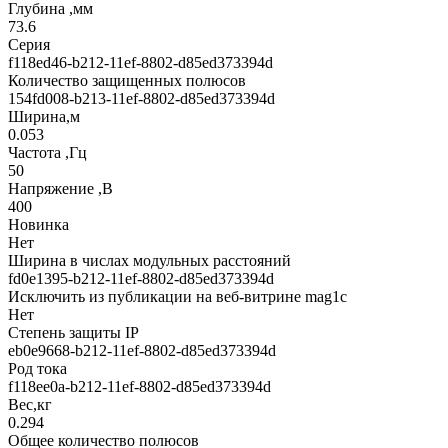
Глубина ,мм
73.6
Серия
f118ed46-b212-11ef-8802-d85ed373394d
Количество защищенных полюсов
154fd008-b213-11ef-8802-d85ed373394d
Ширина,м
0.053
Частота ,Гц
50
Напряжение ,В
400
Новинка
Нет
Ширина в числах модульных расстояний
fd0e1395-b212-11ef-8802-d85ed373394d
Исключить из публикации на веб-витрине mag1c
Нет
Степень защиты IP
eb0e9668-b212-11ef-8802-d85ed373394d
Род тока
f118ee0a-b212-11ef-8802-d85ed373394d
Вес,кг
0.294
Общее количество полюсов