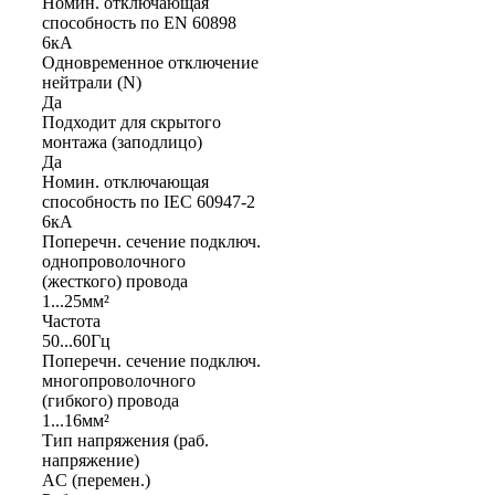
Номин. отключающая
способность по EN 60898
6кА
Одновременное отключение
нейтрали (N)
Да
Подходит для скрытого
монтажа (заподлицо)
Да
Номин. отключающая
способность по IEC 60947-2
6кА
Поперечн. сечение подключ.
однопроволочного
(жесткого) провода
1...25мм²
Частота
50...60Гц
Поперечн. сечение подключ.
многопроволочного
(гибкого) провода
1...16мм²
Тип напряжения (раб.
напряжение)
AC (перемен.)