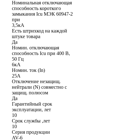
Номинальная отключающая
способность короткого
замыкания Icu МЭК 60947-2
при
3,5кА
Есть штрихкод на каждой
штуке товара
Да
Номин. отключающая
способность Icu при 400 В,
50 Гц
6кА
Номин. ток (In)
25А
Отключение незащищ.
нейтрали (N) совместно с
защищ. полюсом
Да
Гарантийный срок
эксплуатации, лет
10
Срок службы ,лет
10
Серия продукции
AV-6