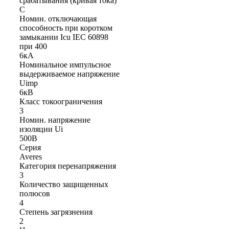
срабатывания (кривая тока)
C
Номин. отключающая
способность при коротком
замыкании Icu IEC 60898
при 400
6кА
Номинальное импульсное
выдерживаемое напряжение
Uimp
6кВ
Класс токоограничения
3
Номин. напряжение
изоляции Ui
500В
Серия
Averes
Категория перенапряжения
3
Количество защищенных
полюсов
4
Степень загрязнения
2