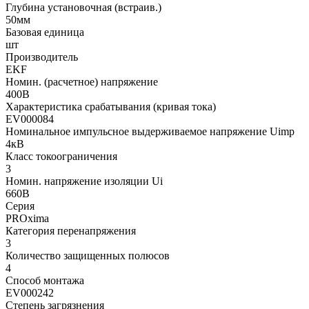
Глубина установочная (встраив.)
50мм
Базовая единица
шт
Производитель
EKF
Номин. (расчетное) напряжение
400В
Характеристика срабатывания (кривая тока)
EV000084
Номинальное импульсное выдерживаемое напряжение Uimp
4кВ
Класс токоограничения
3
Номин. напряжение изоляции Ui
660В
Серия
PROxima
Категория перенапряжения
3
Количество защищенных полюсов
4
Способ монтажа
EV000242
Степень загрязнения