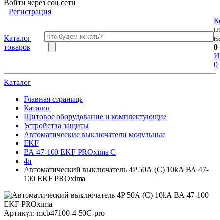
Войти через соц сети
Регистрация
К
п
Каталог
н
товаров
0
И
0
Каталог
Главная страница
Каталог
Щитовое оборудование и комплектующие
Устройства защиты
Автоматические выключатели модульные
EKF
ВА 47-100 EKF PROxima C
4п
Автоматический выключатель 4P 50А (C) 10kA ВА 47-
100 EKF PROxima
Артикул:
mcb47100-4-50C-pro