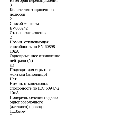
Категория перенапряжения
3
Количество защищенных
полюсов
2
Способ монтажа
EV000242
Степень загрязнения
2
Номин. отключающая
способность по EN 60898
10кА
Одновременное отключение
нейтрали (N)
Да
Подходит для скрытого
монтажа (заподлицо)
Нет
Номин. отключающая
способность по IEC 60947-2
10кА
Поперечн. сечение подключ.
однопроволочного
(жесткого) провода
1...35мм²