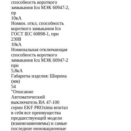
способность короткого
замыкания Icu МЭК 60947-2,
пр
10кА
Номин. откл, способность
короткого замыкания Icn
ГОСТ IEC 60898-1, при
230В
10кА
Номинальная отключающая
способность короткого
замыкания Icu МЭК 60947-2
при
5,8кА
Габариты изделия: Ширина
(мм)
54
"Описание
Автоматический
выключатель ВА 47-100
серии EKF PROxima впитал
в себя все преимущества
предшествующей модели
(взаимозаменяемы) и самые
последние инновационные