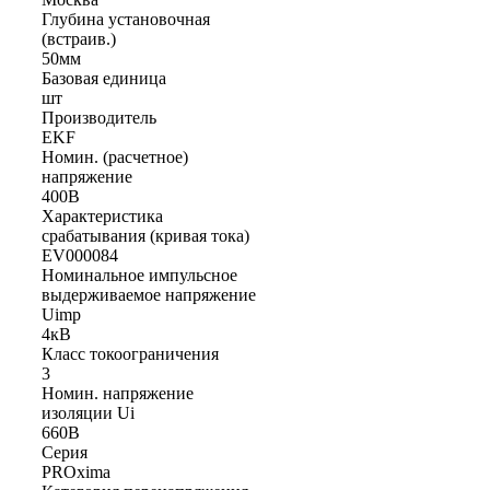
Глубина установочная
(встраив.)
50мм
Базовая единица
шт
Производитель
EKF
Номин. (расчетное)
напряжение
400В
Характеристика
срабатывания (кривая тока)
EV000084
Номинальное импульсное
выдерживаемое напряжение
Uimp
4кВ
Класс токоограничения
3
Номин. напряжение
изоляции Ui
660В
Серия
PROxima