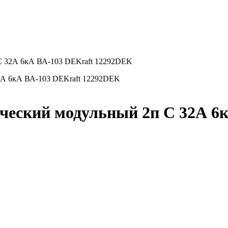
C 32А 6кА ВА-103 DEKraft 12292DEK
ческий модульный 2п C 32А 6к