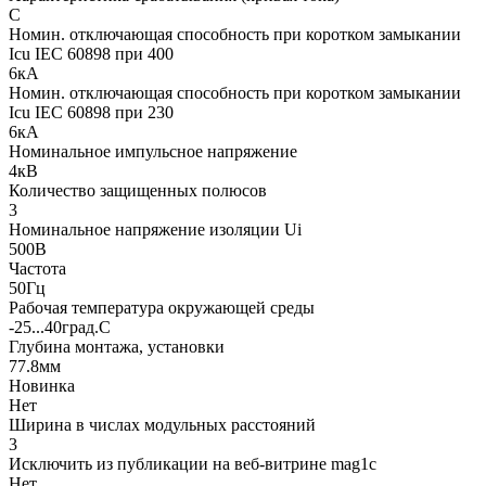
C
Номин. отключающая способность при коротком замыкании
Icu IEC 60898 при 400
6кА
Номин. отключающая способность при коротком замыкании
Icu IEC 60898 при 230
6кА
Номинальное импульсное напряжение
4кВ
Количество защищенных полюсов
3
Номинальное напряжение изоляции Ui
500В
Частота
50Гц
Рабочая температура окружающей среды
-25...40град.C
Глубина монтажа, установки
77.8мм
Новинка
Нет
Ширина в числах модульных расстояний
3
Исключить из публикации на веб-витрине mag1c
Нет