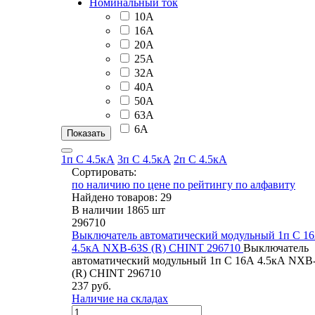
Номинальный ток
10А
16А
20А
25А
32А
40А
50А
63А
6А
1п C 4.5кА
3п C 4.5кА
2п C 4.5кА
Сортировать:
по наличию
по цене
по рейтингу
по алфавиту
Найдено товаров: 29
В наличии 1865 шт
296710
Выключатель автоматический модульный 1п C 1
4.5кА NXB-63S (R) CHINT 296710
Выключатель
автоматический модульный 1п C 16А 4.5кА NXB
(R) CHINT 296710
237 руб.
Наличие на складах