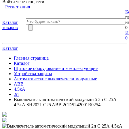
Войти через соц сети
Регистрация
К
п
Каталог
н
товаров
0
И
0
Каталог
Главная страница
Каталог
Щитовое оборудование и комплектующие
Устройства защиты
Автоматические выключатели модульные
АВВ
4,5кА
2п
Выключатель автоматический модульный 2п C 25А
4.5кА SH202L C25 ABB 2CDS242001R0254