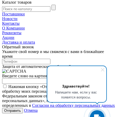
Каталог товаров
Поставщики
Новости
Контакты
О Компании
Реквизиты
Акции
Доставка и оплата
Обратный звонок
Укажите свой номер и мы свяжемся с вами в ближайшее
время
Защита от автоматических сообщений
Введите слово на картинке
*
Здравствуйте!
Нажимая кнопку «Отправить», я даю свое согласие на
обработку моих персональных данных, в соответствии с
Напишите нам, если у вас
Федеральным законом от 27.07.2006 года №152-ФЗ «О
появятся вопросы.
персональных данных», на условиях и для целей,
определенных в
Согласии на обработку персональных данных
Отмена