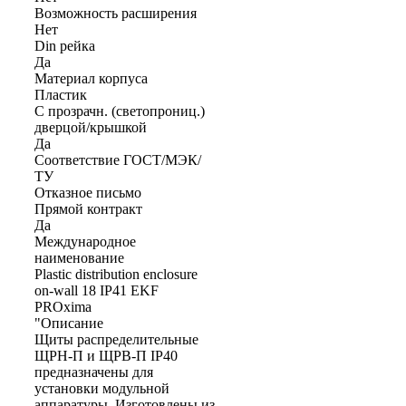
Возможность расширения
Нет
Din рейка
Да
Материал корпуса
Пластик
С прозрачн. (светопрониц.)
дверцой/крышкой
Да
Соответствие ГОСТ/МЭК/
ТУ
Отказное письмо
Прямой контракт
Да
Международное
наименование
Plastic distribution enclosure
on-wall 18 IP41 EKF
PROxima
"Описание
Щиты распределительные
ЩРН-П и ЩРВ-П IP40
предназначены для
установки модульной
аппаратуры. Изготовлены из