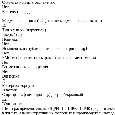
С монтажной платой/панелью
Нет
Количество рядов
1
Модульная ширина (общ. кол-во модульных расстояний)
15
Тип крышки (наружной)
Дверь (-ца)
Новинка
Нет
Исключить из публикации на веб-витрине mag1c
Нет
EMC исполнение (электромагнитная совместимость)
Нет
Возможность расширения
Нет
Din рейка
Да
Материал корпуса
Пластик
С прозрачн. (светопрониц.) дверцой/крышкой
Да
"Описание
Щиты распределительные ЩРН-П и ЩРВ-П IP40 предназначены 
в жилых, административных, торговых и производственных зд