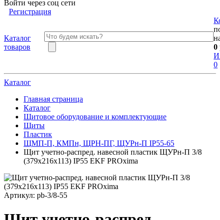
Войти через соц сети
Регистрация
К
п
Каталог
н
товаров
0
И
0
Каталог
Главная страница
Каталог
Щитовое оборудование и комплектующие
Щиты
Пластик
ЩМП-П, КМПн, ЩРН-ПГ, ЩУРн-П IP55-65
Щит учетно-распред. навесной пластик ЩУРн-П 3/8
(379х216х113) IP55 EKF PROxima
Артикул:
pb-3/8-55
Щит учетно-распред.