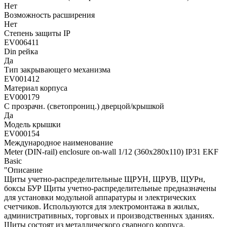
Нет
Возможность расширения
Нет
Степень защиты IP
EV006411
Din рейка
Да
Тип закрывающего механизма
EV001412
Материал корпуса
EV000179
С прозрачн. (светопрониц.) дверцой/крышкой
Да
Модель крышки
EV000154
Международное наименование
Meter (DIN-rail) enclosure on-wall 1/12 (360x280x110) IP31 EKF
Basic
"Описание
Щиты учетно-распределительные ЩРУН, ЩРУВ, ЩУРн,
боксы БУР Щиты учетно-распределительные предназначены
для установки модульной аппаратуры и электрических
счетчиков. Используются для электромонтажа в жилых,
административных, торговых и производственных зданиях.
Щиты состоят из металлического сварного корпуса.