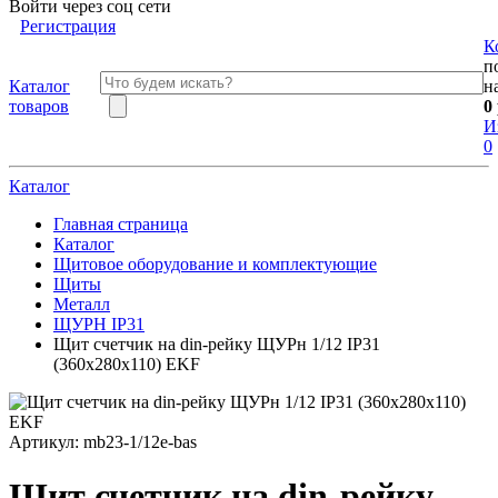
Войти через соц сети
Регистрация
К
п
Каталог
н
товаров
0
И
0
Каталог
Главная страница
Каталог
Щитовое оборудование и комплектующие
Щиты
Металл
ЩУРН IP31
Щит счетчик на din-рейку ЩУРн 1/12 IP31
(360х280х110) EKF
Артикул:
mb23-1/12e-bas
Щит счетчик на din-рейку