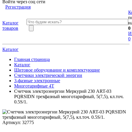
Войти через соц сети
Регистрация
К
п
Каталог
н
товаров
0
И
0
Каталог
Главная страница
Каталог
Щитовое оборудование и комплектующие
Счетчики электрической энергии
3-фазные электронные
Многотарифные 4T
Счетчик электроэнергии Меркурий 230 АRT-03
PQRSIDN трехфазный многотарифный, 5(7,5), кл.точ.
0.5S/1.
Артикул:
32775