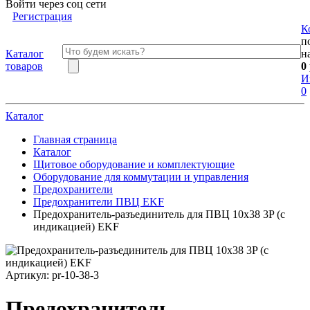
Войти через соц сети
Регистрация
К
п
Каталог
н
товаров
0
И
0
Каталог
Главная страница
Каталог
Щитовое оборудование и комплектующие
Оборудование для коммутации и управления
Предохранители
Предохранители ПВЦ EKF
Предохранитель-разъединитель для ПВЦ 10x38 3P (с
индикацией) EKF
Артикул:
pr-10-38-3
Предохранитель-