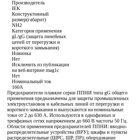
Производитель
IEK
Конструктивный
размер(габарит)
NH2
Категория применения
gL/gG (защита линейных
цепей от перегрузки и
короткого замыкания)
Новинка
Нет
Исключить из публикации
на веб-витрине mag1c
Нет
Номинальный ток
160А
Предохранители плавкие серии ППНИ типа gG общего
применения предназначены для защиты промышленных
электроустановок и кабельных линий от перегрузки и
короткого замыкания и выпускаются на номинальные
токи от 2 до 630 А. Используются в однофазных и
трехфазных сетях напряжением до 660 В частоты 50 Гц.
Области применения предохранителей ППНИ: вводно-
распределительные устройства (ВРУ); шкафы и пункты
распределительные (ШРС, ШР, ПР); оборудование