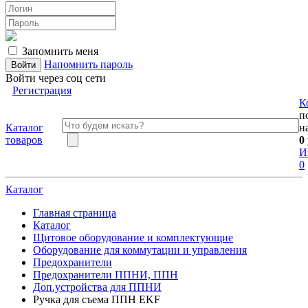
Запомнить меня
Напомнить пароль
Войти через соц сети
Регистрация
К
п
Каталог
н
товаров
0
И
0
Каталог
Главная страница
Каталог
Щитовое оборудование и комплектующие
Оборудование для коммутации и управления
Предохранители
Предохранители ППНИ, ППН
Доп.устройства для ППНИ
Ручка для съема ППН EKF