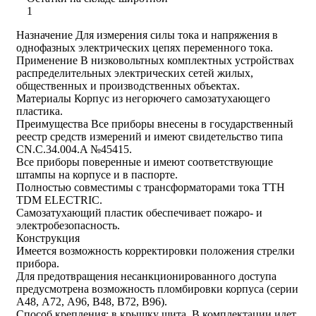
1
Назначение Для измерения силы тока и напряжения в
однофазных электрических цепях переменного тока.
Применение В низковольтных комплектных устройствах
распределительных электрических сетей жилых,
общественных и производственных объектах.
Материалы Корпус из негорючего самозатухающего
пластика.
Преимущества Все приборы внесены в государственный
реестр средств измерений и имеют свидетельство типа
CN.C.34.004.A №45415.
Все приборы поверенные и имеют соответствующие
штампы на корпусе и в паспорте.
Полностью совместимы с трансформаторами тока ТТН
TDM ELECTRIC.
Самозатухающий пластик обеспечивает пожаро- и
электробезопасность.
Конструкция
Имеется возможность корректировки положения стрелки
прибора.
Для предотвращения несанкционированного доступа
предусмотрена возможность пломбировки корпуса (серии
А48, А72, А96, В48, В72, В96).
Способ крепления: в крышку щита. В комплектации идет