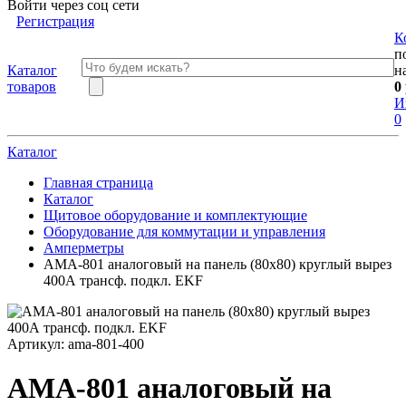
Войти через соц сети
Регистрация
К
п
Каталог
н
товаров
0
И
0
Каталог
Главная страница
Каталог
Щитовое оборудование и комплектующие
Оборудование для коммутации и управления
Амперметры
AMA-801 аналоговый на панель (80х80) круглый вырез
400А трансф. подкл. EKF
Артикул:
ama-801-400
AMA-801 аналоговый на