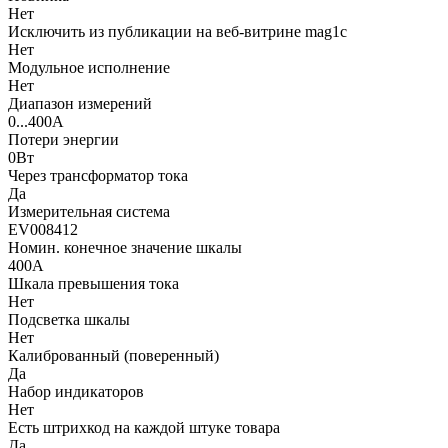
Нет
Исключить из публикации на веб-витрине mag1c
Нет
Модульное исполнение
Нет
Диапазон измерений
0...400А
Потери энергии
0Вт
Через трансформатор тока
Да
Измерительная система
EV008412
Номин. конечное значение шкалы
400А
Шкала превышения тока
Нет
Подсветка шкалы
Нет
Калиброванный (поверенный)
Да
Набор индикаторов
Нет
Есть штрихкод на каждой штуке товара
Да