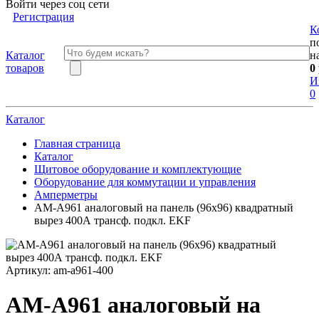
Войти через соц сети
Регистрация
К
п
Каталог
н
товаров
0
И
0
Каталог
Главная страница
Каталог
Щитовое оборудование и комплектующие
Оборудование для коммутации и управления
Амперметры
АМ-A961 аналоговый на панель (96х96) квадратный
вырез 400А трансф. подкл. EKF
Артикул:
am-a961-400
АМ-A961 аналоговый на