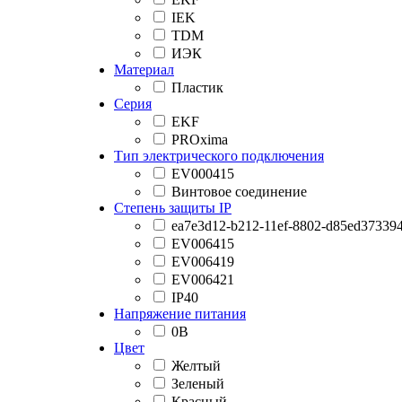
IEK
TDM
ИЭК
Материал
Пластик
Серия
EKF
PROxima
Тип электрического подключения
EV000415
Винтовое соединение
Степень защиты IP
ea7e3d12-b212-11ef-8802-d85ed37339
EV006415
EV006419
EV006421
IP40
Напряжение питания
0В
Цвет
Желтый
Зеленый
Красный