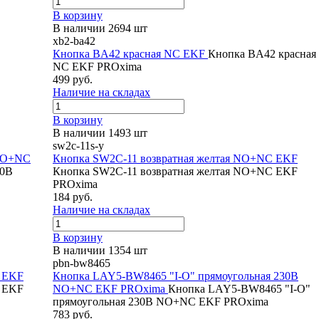
В корзину
В наличии 2694 шт
xb2-ba42
Кнопка BA42 красная NC EKF
Кнопка BA42 красная
NC EKF PROxima
499 руб.
Наличие на складах
В корзину
В наличии 1493 шт
sw2c-11s-y
 NO+NC
Кнопка SW2C-11 возвратная желтая NO+NC EKF
20В
Кнопка SW2C-11 возвратная желтая NO+NC EKF
PROxima
184 руб.
Наличие на складах
В корзину
В наличии 1354 шт
pbn-bw8465
4 EKF
Кнопка LAY5-BW8465 "I-O" прямоугольная 230В
4 EKF
NO+NC EKF PROxima
Кнопка LAY5-BW8465 "I-O"
прямоугольная 230В NO+NC EKF PROxima
783 руб.