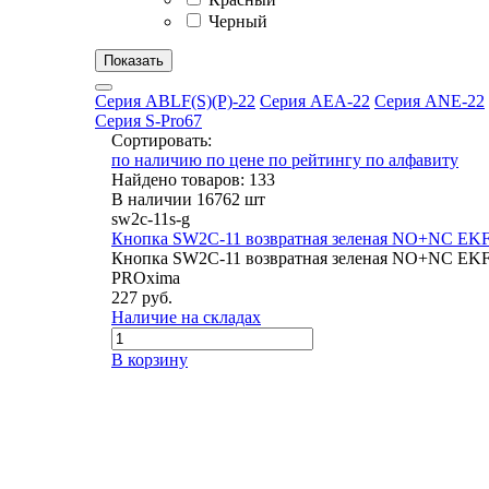
Черный
Серия ABLF(S)(P)-22
Серия AEA-22
Серия ANE-22
Серия S-Pro67
Сортировать:
по наличию
по цене
по рейтингу
по алфавиту
Найдено товаров: 133
В наличии 16762 шт
sw2c-11s-g
Кнопка SW2C-11 возвратная зеленая NO+NC EK
Кнопка SW2C-11 возвратная зеленая NO+NC EK
PROxima
227 руб.
Наличие на складах
В корзину