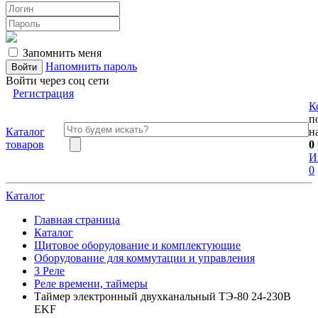
Запомнить меня
Напомнить пароль
Войти через соц сети
Регистрация
К
п
Каталог
н
товаров
0
И
0
Каталог
Главная страница
Каталог
Щитовое оборудование и комплектующие
Оборудование для коммутации и управления
3 Реле
Реле времени, таймеры
Таймер электронный двухканальный ТЭ-80 24-230В
EKF