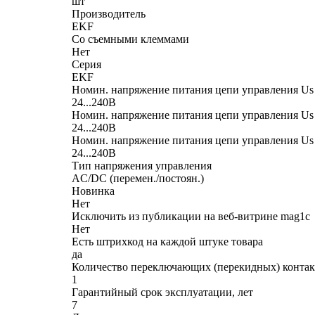
шт
Производитель
EKF
Со съемными клеммами
Нет
Серия
EKF
Номин. напряжение питания цепи управления Us
24...240В
Номин. напряжение питания цепи управления Us
24...240В
Номин. напряжение питания цепи управления Us 
24...240В
Тип напряжения управления
AC/DC (перемен./постоян.)
Новинка
Нет
Исключить из публикации на веб-витрине mag1c
Нет
Есть штрихкод на каждой штуке товара
да
Количество переключающих (перекидных) контак
1
Гарантийный срок эксплуатации, лет
7