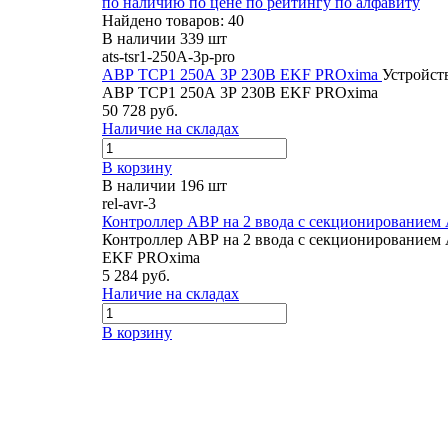
по наличию
по цене
по рейтингу
по алфавиту
Найдено товаров: 40
В наличии 339 шт
ats-tsr1-250A-3p-pro
АВР ТСР1 250А 3Р 230В EKF PROxima
Устройст
АВР ТСР1 250А 3Р 230В EKF PROxima
50 728 руб.
Наличие на складах
В корзину
В наличии 196 шт
rel-avr-3
Контроллер АВР на 2 ввода с секционированием
Контроллер АВР на 2 ввода с секционированием
EKF PROxima
5 284 руб.
Наличие на складах
В корзину