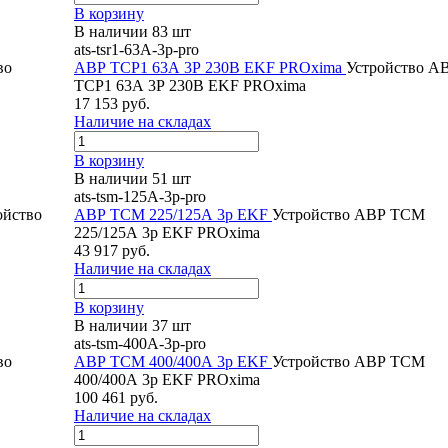
В корзину
В наличии 83 шт
ats-tsr1-63A-3p-pro
во
АВР ТСР1 63А 3Р 230В EKF PROxima
Устройство А
ТСР1 63А 3Р 230В EKF PROxima
17 153 руб.
Наличие на складах
В корзину
В наличии 51 шт
ats-tsm-125A-3p-pro
ойство
АВР ТСM 225/125А 3р EKF
Устройство АВР ТСM
225/125А 3р EKF PROxima
43 917 руб.
Наличие на складах
В корзину
В наличии 37 шт
ats-tsm-400A-3p-pro
во
АВР ТСM 400/400А 3р EKF
Устройство АВР ТСM
400/400А 3р EKF PROxima
100 461 руб.
Наличие на складах