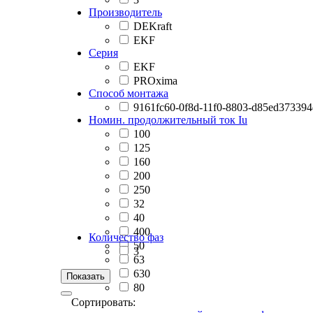
Производитель
DEKraft
EKF
Серия
EKF
PROxima
Способ монтажа
9161fc60-0f8d-11f0-8803-d85ed373394
Номин. продолжительный ток Iu
100
125
160
200
250
32
40
400
Количество фаз
50
3
63
630
80
Сортировать: