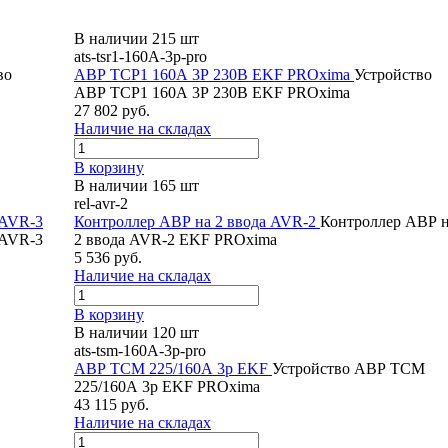
В наличии 215 шт
ats-tsr1-160A-3p-pro
во
АВР ТСР1 160А 3Р 230В EKF PROxima
Устройство
АВР ТСР1 160А 3Р 230В EKF PROxima
27 802 руб.
Наличие на складах
В корзину
В наличии 165 шт
rel-avr-2
 AVR-3
Контроллер АВР на 2 ввода AVR-2
Контроллер АВР 
 AVR-3
2 ввода AVR-2 EKF PROxima
5 536 руб.
Наличие на складах
В корзину
В наличии 120 шт
ats-tsm-160A-3p-pro
АВР ТСM 225/160А 3р EKF
Устройство АВР ТСM
225/160А 3р EKF PROxima
43 115 руб.
Наличие на складах