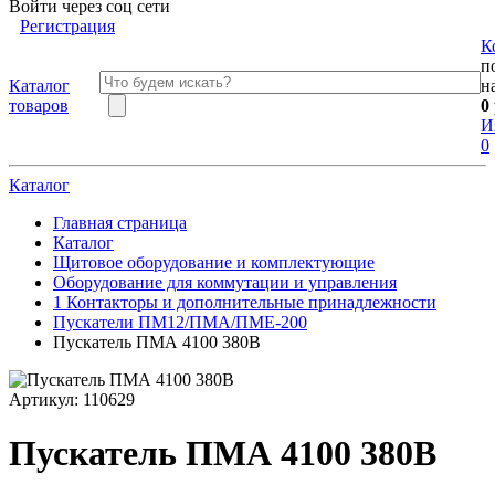
Войти через соц сети
Регистрация
К
п
Каталог
н
товаров
0
И
0
Каталог
Главная страница
Каталог
Щитовое оборудование и комплектующие
Оборудование для коммутации и управления
1 Контакторы и дополнительные принадлежности
Пускатели ПМ12/ПМА/ПМЕ-200
Пускатель ПМА 4100 380В
Артикул:
110629
Пускатель ПМА 4100 380В