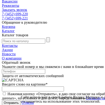
Вакансии
Реквизиты
Заказать звонок
7 (3452) 699-220
7 (3452) 699-221
Обращение к руководителю
Корзина
Каталог
Каталог товаров
Контакты
Акции
Новости
О компании
Обратный звонок
Укажите свой номер и мы свяжемся с вами в ближайшее время
Защита от автоматических сообщений
Введите слово на картинке
*
Нажимая кнопку «Отправить», я даю свое согласие на обра
Сайт использует в своей работе
Яндекс.Метрику
и
данных», на условиях и для целей, определенных в
Согласии н
соглашаетесь на использование этих технологий.
Отмена