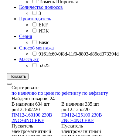
Тюмень Широтная
Количество полюсов
3
Производитель
EKF
ИЭК
Серия
Basic
Способ монтажа
9161fc60-0f8d-11f0-8803-d85ed373394d
Масса ,кг
5.625
Сортировать:
по наличию
по цене
по рейтингу
по алфавиту
Найдено товаров: 24
В наличии 634 шт
В наличии 335 шт
pm12-160/220
pm12-125/220
ПМ12-160100 230В
ПМ12-125100 230В
2NC+4NO EKF
2NC+4NO EKF
Пускатель
Пускатель
электромагнитный
электромагнитный