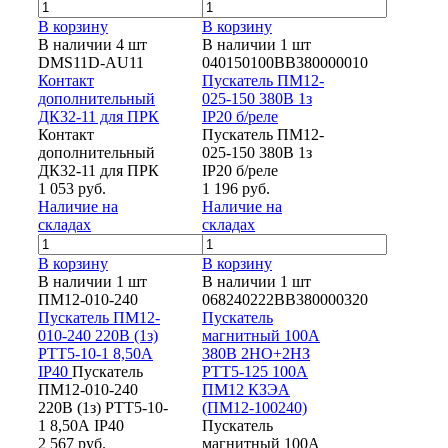
В корзину
В корзину
В наличии 4 шт
В наличии 1 шт
DMS11D-AU11
040150100ВВ380000010
Контакт
Пускатель ПМ12-
дополнительный
025-150 380В 1з
ДК32-11 для ПРК
IP20 б/реле
Контакт
Пускатель ПМ12-
дополнительный
025-150 380В 1з
ДК32-11 для ПРК
IP20 б/реле
1 053 руб.
1 196 руб.
Наличие на
Наличие на
складах
складах
В корзину
В корзину
В наличии 1 шт
В наличии 1 шт
ПМ12-010-240
068240222ВВ380000320
Пускатель ПМ12-
Пускатель
010-240 220В (1з)
магнитный 100А
РТТ5-10-1 8,50А
380В 2НО+2НЗ
IP40
Пускатель
РТТ5-125 100А
ПМ12-010-240
ПМ12 КЗЭА
220В (1з) РТТ5-10-
(ПМ12-100240)
1 8,50А IP40
Пускатель
2 567 руб.
магнитный 100А