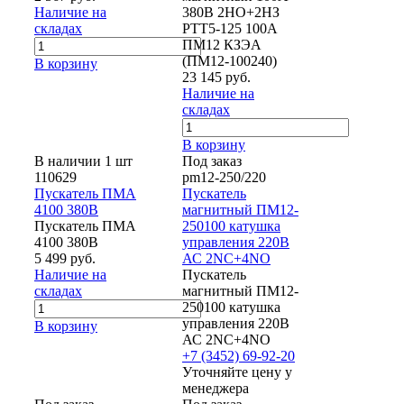
Наличие на
380В 2НО+2НЗ
складах
РТТ5-125 100А
ПМ12 КЗЭА
(ПМ12-100240)
В корзину
23 145 руб.
Наличие на
складах
В корзину
В наличии 1 шт
Под заказ
110629
pm12-250/220
Пускатель ПМА
Пускатель
4100 380В
магнитный ПМ12-
Пускатель ПМА
250100 катушка
4100 380В
управления 220В
5 499 руб.
АС 2NC+4NO
Наличие на
Пускатель
складах
магнитный ПМ12-
250100 катушка
управления 220В
В корзину
АС 2NC+4NO
+7 (3452) 69-92-20
Уточняйте цену у
менеджера