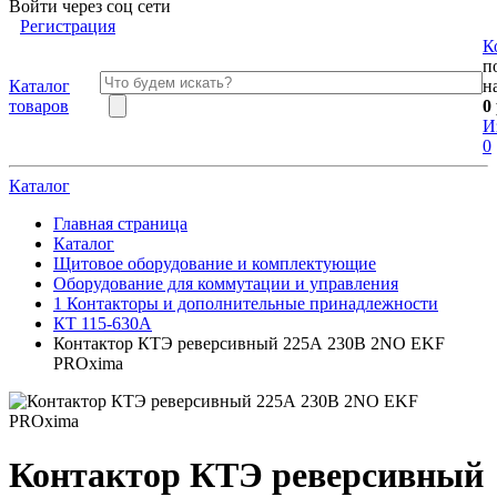
Войти через соц сети
Регистрация
К
п
Каталог
н
товаров
0
И
0
Каталог
Главная страница
Каталог
Щитовое оборудование и комплектующие
Оборудование для коммутации и управления
1 Контакторы и дополнительные принадлежности
КТ 115-630А
Контактор КТЭ реверсивный 225А 230В 2NO EKF
PROxima
Контактор КТЭ реверсивный