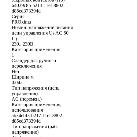
64039c8b-b213-11ef-8802-
d85ed373394d
Серия
PROxima
Номин. напряжение питания
цепи управления Us AC 50
Гц
230...230В
Категория применения
1
Слайдер для ручного
переключения
Нет
Ширина,м
0.042
Тип напряжения (цепь
управления)
AC (перемен.)
Категория применения,
использования
ab34ebf3-b217-11ef-8802-
d85ed373394d
Тип напряжения (раб.
напряжение)