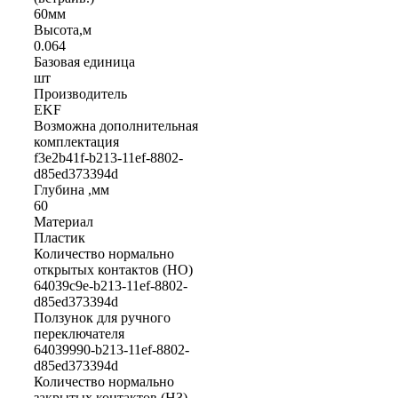
60мм
Высота,м
0.064
Базовая единица
шт
Производитель
EKF
Возможна дополнительная
комплектация
f3e2b41f-b213-11ef-8802-
d85ed373394d
Глубина ,мм
60
Материал
Пластик
Количество нормально
открытых контактов (НО)
64039c9e-b213-11ef-8802-
d85ed373394d
Ползунок для ручного
переключателя
64039990-b213-11ef-8802-
d85ed373394d
Количество нормально
закрытых контактов (НЗ)