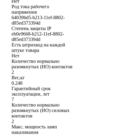
Нет
Род тока рабочего
напряжения
64039bd5-b213-11ef-8802-
d85ed373394d
Степень защиты IP
eb0e9668-b212-11ef-8802-
d85ed373394d
Есть штрихкод на каждой
штуке товара
Нет
Количество нормально
разомкнутых (НО) контактов
2
Вес,кг
0.248
Гарантийный срок
эксплуатации, лет
7
Количество нормально
разомкнутых (НО) силовых
контактов
2
Макс. мощность ламп
накаливания