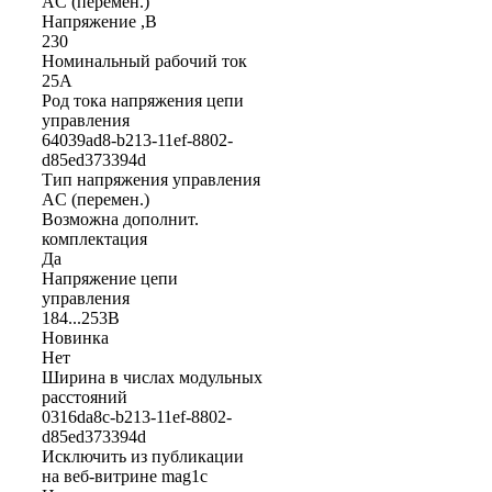
AC (перемен.)
Напряжение ,В
230
Номинальный рабочий ток
25А
Род тока напряжения цепи
управления
64039ad8-b213-11ef-8802-
d85ed373394d
Тип напряжения управления
AC (перемен.)
Возможна дополнит.
комплектация
Да
Напряжение цепи
управления
184...253В
Новинка
Нет
Ширина в числах модульных
расстояний
0316da8c-b213-11ef-8802-
d85ed373394d
Исключить из публикации
на веб-витрине mag1c