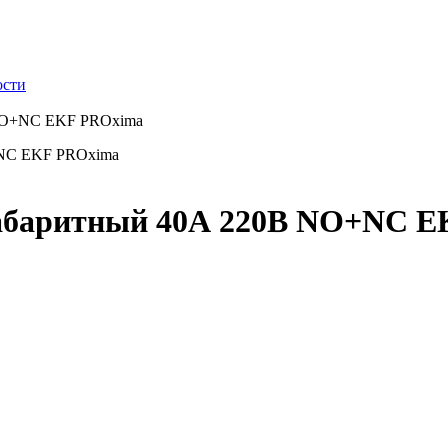
ости
NO+NC EKF PROxima
абаритный 40А 220В NO+NC 