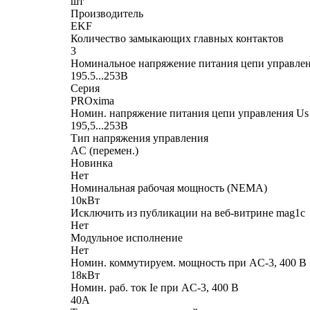
шт
Производитель
EKF
Количество замыкающих главных контактов
3
Номинальное напряжение питания цепи управлени
195.5...253В
Серия
PROxima
Номин. напряжение питания цепи управления Us
195,5...253В
Тип напряжения управления
AC (перемен.)
Новинка
Нет
Номинальная рабочая мощность (NEMA)
10кВт
Исключить из публикации на веб-витрине mag1c
Нет
Модульное исполнение
Нет
Номин. коммутируем. мощность при AC-3, 400 В
18кВт
Номин. раб. ток Ie при AC-3, 400 В
40А