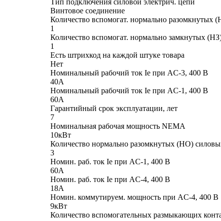
Тип подключения силовой электрич. цепи
Винтовое соединение
Количество вспомогат. нормально разомкнутых (
1
Количество вспомогат. нормально замкнутых (НЗ)
1
Есть штрихкод на каждой штуке товара
Нет
Номинальный рабочий ток Ie при AC-3, 400 В
40А
Номинальный рабочий ток Ie при AC-1, 400 В
60А
Гарантийный срок эксплуатации, лет
7
Номинальная рабочая мощность NEMA
10кВт
Количество нормально разомкнутых (НО) силовы
3
Номин. раб. ток Ie при AC-1, 400 В
60А
Номин. раб. ток Ie при AC-4, 400 В
18А
Номин. коммутируем. мощность при AC-4, 400 В
9кВт
Количество вспомогательных размыкающих конт