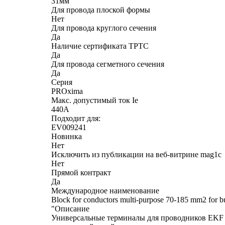
31мм
Для провода плоской формы
Нет
Для провода круглого сечения
Да
Наличие сертификата ТРТС
Да
Для провода сегметного сечения
Да
Серия
PROxima
Макс. допустимый ток Ie
440А
Подходит для:
EV009241
Новинка
Нет
Исключить из публикации на веб-витрине mag1c
Нет
Прямой контракт
Да
Международное наименование
Block for conductors multi-purpose 70-185 mm2 for
"Описание
Универсальные терминалы для проводников EKF 