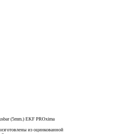
 busbar (5mm.) EKF PROxima
изготовлены из оцин­кованной