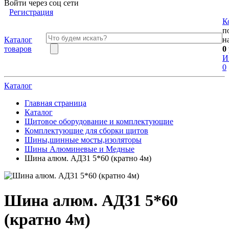
Войти через соц сети
Регистрация
К
п
Каталог
н
товаров
0
И
0
Каталог
Главная страница
Каталог
Щитовое оборудование и комплектующие
Комплектующие для сборки щитов
Шины,шинные мосты,изоляторы
Шины Алюминевые и Медные
Шина алюм. АД31 5*60 (кратно 4м)
Шина алюм. АД31 5*60
(кратно 4м)