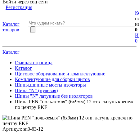
Войти через соц сети
Регистрация
К
п
Каталог
н
товаров
0
И
0
Каталог
Главная страница
Каталог
Щитовое оборудование и комплектующие
Комплектующие для сборки щитов
Шины,шинные мосты,изоляторы
Шина "N" (нулевая)
Шины "N" латунные без изоляторов
Шина PEN "ноль-земля" (6x9мм) 12 отв. латунь крепеж
по центру EKF
Артикул:
sn0-63-12