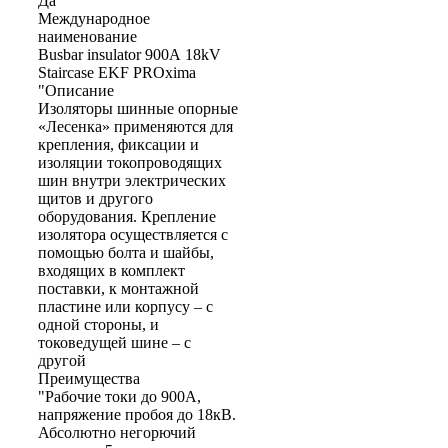
Да
Международное
наименование
Busbar insulator 900А 18kV
Staircase EKF PROxima
"Описание
Изоляторы шинные опорные
«Лесенка» применяются для
крепления, фиксации и
изоляции токопроводящих
шин внутри электрических
щитов и другого
оборудования. Крепление
изолятора осуществляется с
помощью болта и шайбы,
входящих в комплект
поставки, к монтажной
пластине или корпусу – с
одной стороны, и
токоведущей шине – с
другой
Преимущества
"Рабочие токи до 900А,
напряжение пробоя до 18кВ.
Абсолютно негорючий