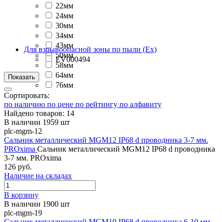
22мм
24мм
30мм
34мм
43мм
Для взрывоопасной зоны по пыли (Ex)
50мм
EV000494
58мм
64мм
76мм
Сортировать:
по наличию
по цене
по рейтингу
по алфавиту
Найдено товаров: 14
В наличии 1959 шт
plc-mgm-12
Сальник металлический MGM12 IP68 d проводника 3-7 мм.
PROxima
Сальник металлический MGM12 IP68 d проводника
3-7 мм. PROxima
126 руб.
Наличие на складах
В корзину
В наличии 1900 шт
plc-mgm-19
Сальник металлический MGM19 IP68 d проводника 6-10 мм.