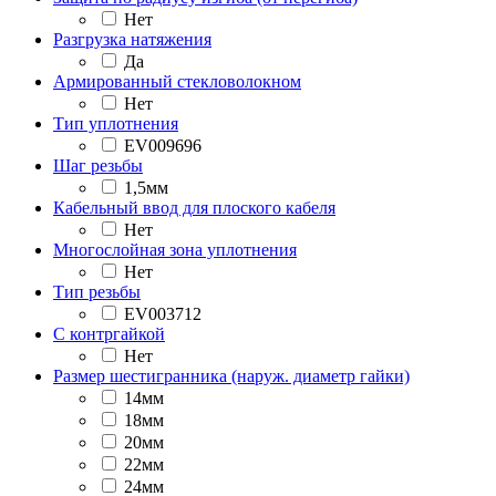
Нет
Разгрузка натяжения
Да
Армированный стекловолокном
Нет
Тип уплотнения
EV009696
Шаг резьбы
1,5мм
Кабельный ввод для плоского кабеля
Нет
Многослойная зона уплотнения
Нет
Тип резьбы
EV003712
С контргайкой
Нет
Размер шестигранника (наруж. диаметр гайки)
14мм
18мм
20мм
22мм
24мм