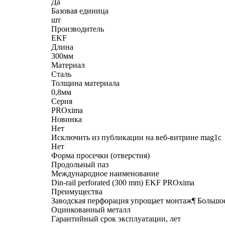
Да
Базовая единица
шт
Производитель
EKF
Длина
300мм
Материал
Сталь
Толщина материала
0,8мм
Серия
PROxima
Новинка
Нет
Исключить из публикации на веб-витрине mag1c
Нет
Форма просечки (отверстия)
Продольный паз
Международное наименование
Din-rail perforated (300 mm) EKF PROxima
Преимущества
Заводская перфорация упрощает монтаж¶ Большое
Оцинкованный металл
Гарантийный срок эксплуатации, лет