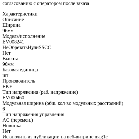
согласованию с оператором после заказа
Характеристики
Описание
Ширина
96мм
Модель/исполнение
EV008241
НеОбрезатьНулиSSCC
Нет
Высота
96мм
Базовая единица
шт
Производитель
EKF
Тип напряжения (раб. напряжение)
EV000460
Модульная ширина (общ. кол-во модульных расстояний)
6
Тип напряжения управления
AC (перемен.)
Новинка
Нет
Исключить из публикации на веб-витрине mag1c