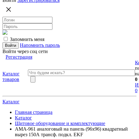
Войти
Зарегистрироваться
Запомнить меня
Напомнить пароль
Войти через соц сети
Регистрация
К
п
Каталог
н
товаров
0
И
0
Каталог
Главная страница
Каталог
Щитовое оборудование и комплектующие
AMA-961 аналоговый на панель (96х96) квадратный
вырез 150А трансф. подкл. EKF