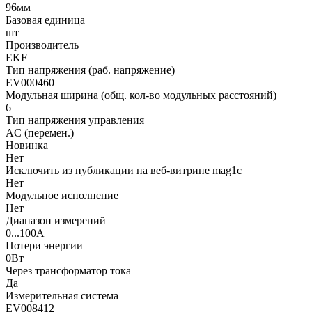
96мм
Базовая единица
шт
Производитель
EKF
Тип напряжения (раб. напряжение)
EV000460
Модульная ширина (общ. кол-во модульных расстояний)
6
Тип напряжения управления
AC (перемен.)
Новинка
Нет
Исключить из публикации на веб-витрине mag1c
Нет
Модульное исполнение
Нет
Диапазон измерений
0...100А
Потери энергии
0Вт
Через трансформатор тока
Да
Измерительная система
EV008412