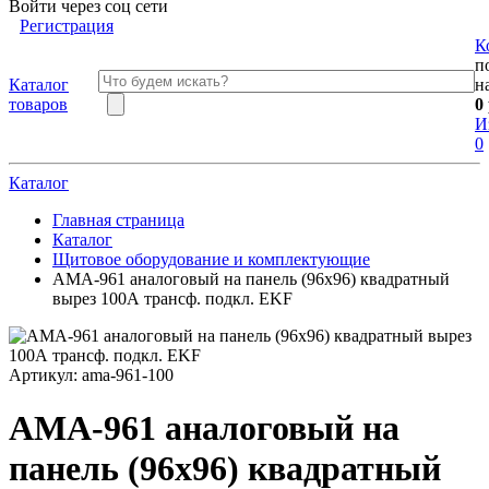
Войти через соц сети
Регистрация
К
п
Каталог
н
товаров
0
И
0
Каталог
Главная страница
Каталог
Щитовое оборудование и комплектующие
AMA-961 аналоговый на панель (96х96) квадратный
вырез 100А трансф. подкл. EKF
Артикул:
ama-961-100
AMA-961 аналоговый на
панель (96х96) квадратный