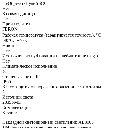
НеОбрезатьНулиSSCC
Нет
Базовая единица
шт
Производитель
FERON
Рабочая температура (гарантируется точность), ⁰С
-40°C...+40°C
Новинка
Нет
Исключить из публикации на веб-витрине mag1c
Нет
Климатическое исполнение
У3
Степень защиты IP
IP65
Класс защиты от поражения электрическим током
2
Источник света
2835SMD
Комплектация
Крепеж
Накладной светодиодный светильник AL3005
ТМ Feron разработан специально для помеще-