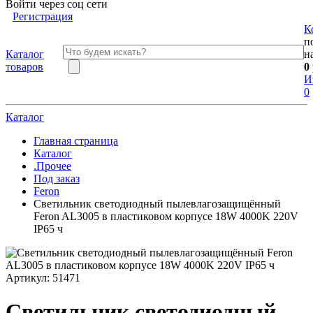
Войти через соц сети
Регистрация
К
п
Каталог
н
товаров
0
И
0
Каталог
Главная страница
Каталог
.Прочее
Под заказ
Feron
Светильник светодиодный пылевлагозащищённый
Feron AL3005 в пластиковом корпусе 18W 4000K 220V
IP65 ч
Артикул:
51471
Светильник светодиодный