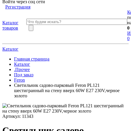
Войти через соц сети
Регистрация
К
п
Каталог
н
товаров
0
И
0
Каталог
Главная страница
Каталог
.Прочее
Под заказ
Feron
Светильник садово-парковый Feron PL121
шестигранный на стену вверх 60W E27 230V,черное
золото
Артикул:
11343
Светильник садово-