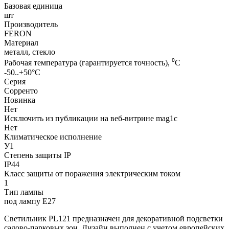
Базовая единица
шт
Производитель
FERON
Материал
металл, стекло
Рабочая температура (гарантируется точность), ⁰С
-50..+50°C
Серия
Сорренто
Новинка
Нет
Исключить из публикации на веб-витрине mag1c
Нет
Климатическое исполнение
У1
Степень защиты IP
IP44
Класс защиты от поражения электрическим током
1
Тип лампы
под лампу Е27
Светильник PL121 предназначен для декоративной подсветки
садово-парковых зон. Дизайн выполнен с учетом европейских