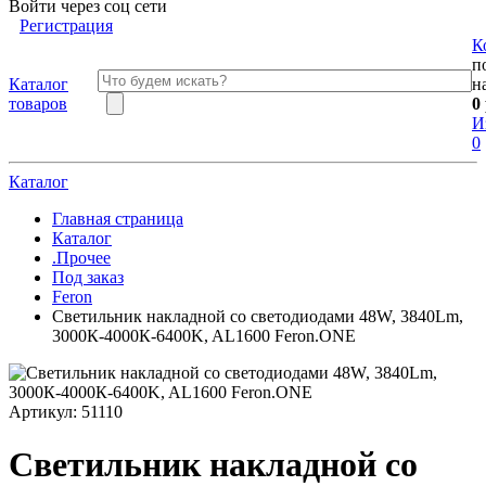
Войти через соц сети
Регистрация
К
п
Каталог
н
товаров
0
И
0
Каталог
Главная страница
Каталог
.Прочее
Под заказ
Feron
Светильник накладной со светодиодами 48W, 3840Lm,
3000К-4000К-6400K, AL1600 Feron.ONE
Артикул:
51110
Светильник накладной со