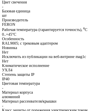
Цвет свечения
-
Базовая единица
шт
Производитель
FERON
Рабочая температура (гарантируется точность), ⁰С
0..+45°C
Особенность
RAL9005; с трековым адаптером
Новинка
Нет
Исключить из публикации на веб-витрине mag1c
Нет
Климатическое исполнение
УХЛ4
Степень защиты IP
IP40
Цветовая температура
-
Материал корпуса
алюминий
Материал рассеивателя/крышки
-
Класс защиты от поражения электрическим током