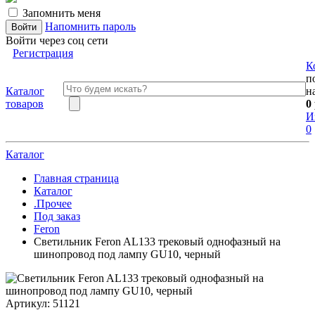
Запомнить меня
Напомнить пароль
Войти через соц сети
Регистрация
К
п
Каталог
н
товаров
0
И
0
Каталог
Главная страница
Каталог
.Прочее
Под заказ
Feron
Светильник Feron AL133 трековый однофазный на
шинопровод под лампу GU10, черный
Артикул:
51121