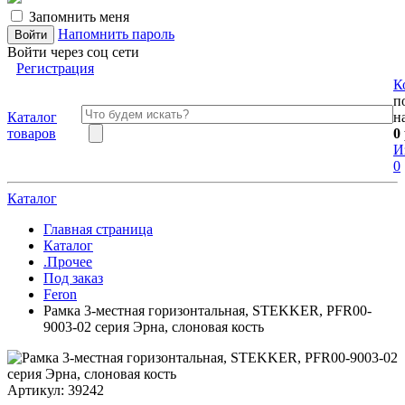
Запомнить меня
Напомнить пароль
Войти через соц сети
Регистрация
К
п
Каталог
н
товаров
0
И
0
Каталог
Главная страница
Каталог
.Прочее
Под заказ
Feron
Рамка 3-местная горизонтальная, STEKKER, PFR00-
9003-02 серия Эрна, слоновая кость
Артикул:
39242