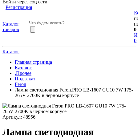
Войти через соц сети
Регистрация
К
п
Каталог
н
товаров
0
И
0
Каталог
Главная страница
Каталог
.Прочее
Под заказ
Feron
Лампа светодиодная Feron.PRO LB-1607 GU10 7W 175-
265V 2700K в черном корпусе
Артикул:
48956
Лампа светодиодная