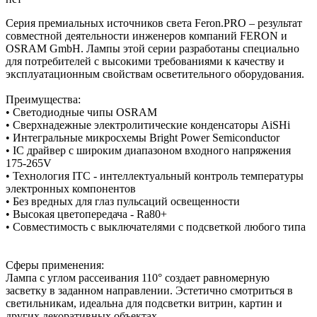
Серия премиальных источников света Feron.PRO – результат
совместной деятельности инженеров компаний FERON и
OSRAM GmbH. Лампы этой серии разработаны специально
для потребителей с высокими требованиями к качеству и
эксплуатационным свойствам осветительного оборудования.
Преимущества:
• Светодиодные чипы OSRAM
• Сверхнадежные электролитические конденсаторы AiSHi
• Интегральные микросхемы Bright Power Semiconductor
• IC драйвер с широким диапазоном входного напряжения
175-265V
• Технология ITC - интеллектуальный контроль температуры
электронных компонентов
• Без вредных для глаз пульсаций освещенности
• Высокая цветопередача - Ra80+
• Совместимость с выключателями с подсветкой любого типа
Сферы применения:
Лампа с углом рассеивания 110° создает равномерную
засветку в заданном направлении. Эстетично смотриться в
светильникам, идеальна для подсветки витрин, картин и
других декоративных объектах.