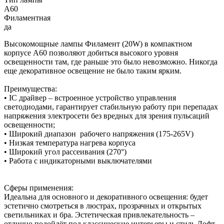
A60
Филаментная
да
Высокомощные лампы Филамент (20W) в компактном
корпусе A60 позволяют добиться высокого уровня
освещенности там, где раньше это было невозможно. Никогда
еще декоративное освещение не было таким ярким.
Преимущества:
• IC драйвер – встроенное устройство управления
светодиодами, гарантирует стабильную работу при перепадах
напряжения электросети без вредных для зрения пульсаций
освещенности;
• Широкий диапазон рабочего напряжения (175-265V)
• Низкая температура нагрева корпуса
• Широкий угол рассеивания (270°)
• Работа с индикаторными выключателями
Сферы применения:
Идеальна для основного и декоративного освещения: будет
эстетично смотреться в люстрах, прозрачных и открытых
светильниках и бра. Эстетическая привлекательность –
отлично подойдёт под классические интерьеры и стиль Лофт