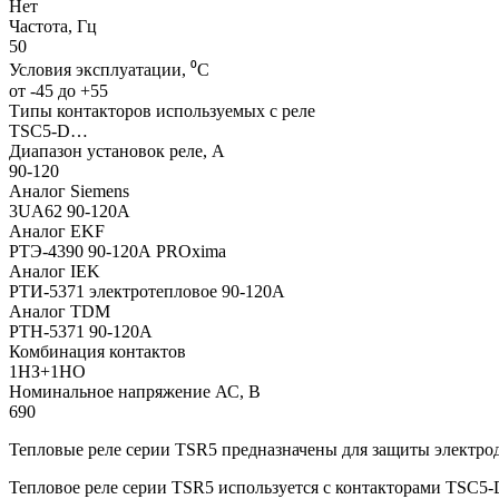
Нет
Частота, Гц
50
Условия эксплуатации, ⁰С
от -45 до +55
Типы контакторов используемых с реле
TSC5-D…
Диапазон установок реле, А
90-120
Аналог Siemens
3UA62 90-120A
Аналог EKF
РТЭ-4390 90-120А PROxima
Аналог IEK
РТИ-5371 электротепловое 90-120А
Аналог TDM
РТН-5371 90-120А
Комбинация контактов
1НЗ+1НО
Номинальное напряжение АС, В
690
Тепловые реле серии TSR5 предназначены для защиты электрод
Тепловое реле серии TSR5 используется с контакторами TSC5-